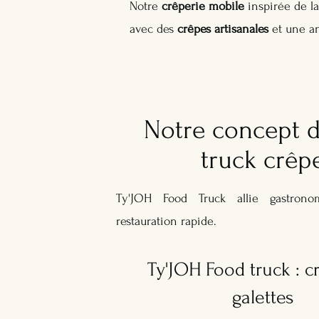
Notre
crêperie mobile
inspirée de l
avec des
crêpes artisanales
et une a
Notre concept 
truck crêp
Ty'JOH Food Truck allie gastron
restauration rapide.
Ty'JOH Food truck : c
galettes