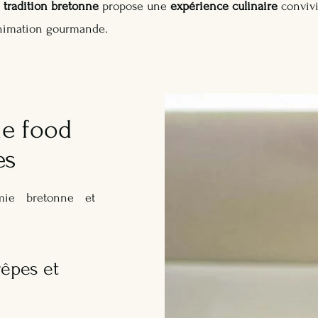
a
tradition bretonne
propose une
expérience culinaire
convivia
nimation gourmande.
de food
es
omie bretonne et
rêpes et