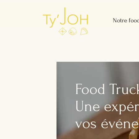
Notre food
Food Truck
Une expé
vos évén