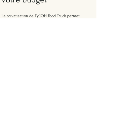
La privatisation de Ty’JOH Food Truck permet
d’adapter la carte au type d’événement, au nombre
d’invités et au budget.
Chaque proposition est pensée sur mesure afin
d’offrir une expérience culinaire cohérente avec
l’image de l’entreprise, l’occasion et le lieu, tout en
garantissant des produits frais et de qualité.
Combien coûte la
privatisation d’un food
truck pour une
entreprise